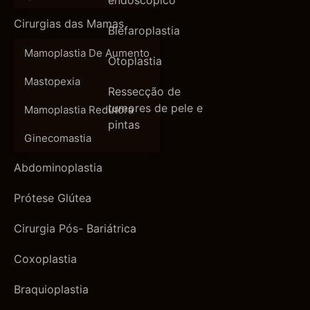
endoscópico
Cirurgias das Mamas
Blefaroplastia
Mamoplastia De Aumento
Otoplastia
Mastopexia
Ressecção de
tumores de pele e
Mamoplastia Redutora
pintas
Ginecomastia
Abdominoplastia
Prótese Glútea
Cirurgia Pós- Bariátrica
Coxoplastia
Braquioplastia