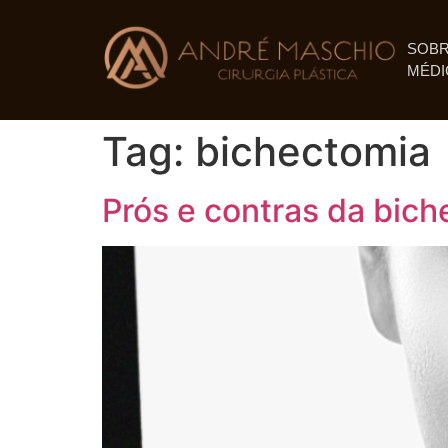
SOBR
MÉDI
Tag:
bichectomia
Prós e contras da bic