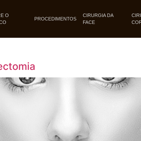
E O
CIRURGIA DA
CIR
PROCEDIMENTOS
CO
FACE
CO
hectomia