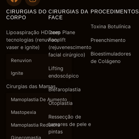
CIRURGIAS DO
CIRURGIAS DA
PROCEDIMENTOS
CORPO
FACE
Toxina Botulínica
Lipoaspiração HD com
Deep Plane
tecnologias (renuvion,
Facelift
Preenchimento
vaser e ignite)
(rejuvenescimento
Bioestimuladores
facial cirúrgico)
Renuvion
de Colágeno
Lifting
Ignite
endoscópico
Cirurgias das Mamas
Blefaroplastia
Mamoplastia De Aumento
Otoplastia
Mastopexia
Ressecção de
tumores de pele e
Mamoplastia Redutora
pintas
Ginecomastia