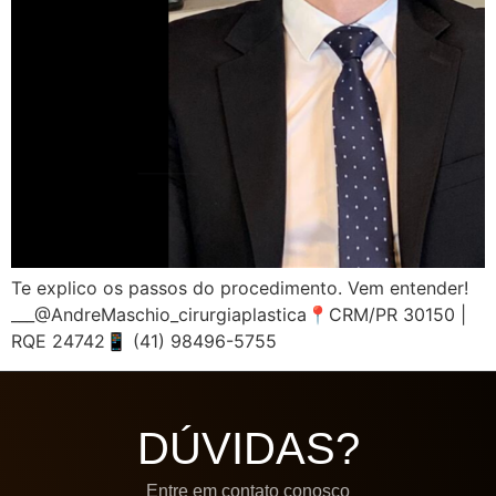
Te explico os passos do procedimento. Vem entender!
___@AndreMaschio_cirurgiaplastica📍CRM/PR 30150 |
RQE 24742📱 (41) 98496-5755
DÚVIDAS?
Entre em contato conosco