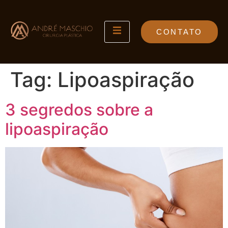
CONTATO
Tag:
Lipoaspiração
3 segredos sobre a
lipoaspiração