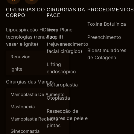
CIRURGIAS DO
CIRURGIAS DA
PROCEDIMENTOS
CORPO
FACE
Toxina Botulínica
Lipoaspiração HD com
Deep Plane
tecnologias (renuvion,
Facelift
Preenchimento
vaser e ignite)
(rejuvenescimento
Bioestimuladores
facial cirúrgico)
Renuvion
de Colágeno
Lifting
Ignite
endoscópico
Cirurgias das Mamas
Blefaroplastia
Mamoplastia De Aumento
Otoplastia
Mastopexia
Ressecção de
tumores de pele e
Mamoplastia Redutora
pintas
Ginecomastia