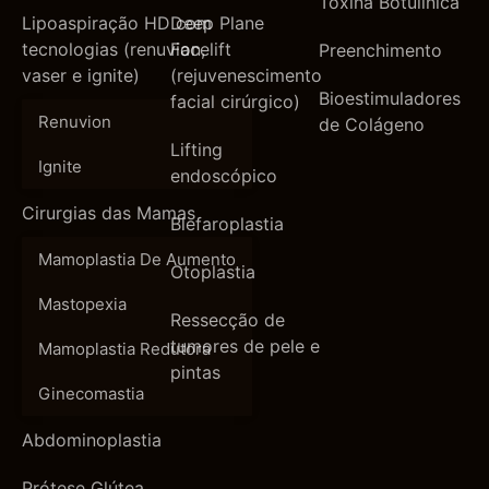
Toxina Botulínica
Lipoaspiração HD com
Deep Plane
tecnologias (renuvion,
Facelift
Preenchimento
vaser e ignite)
(rejuvenescimento
Bioestimuladores
facial cirúrgico)
Renuvion
de Colágeno
Lifting
Ignite
endoscópico
Cirurgias das Mamas
Blefaroplastia
Mamoplastia De Aumento
Otoplastia
Mastopexia
Ressecção de
tumores de pele e
Mamoplastia Redutora
pintas
Ginecomastia
Abdominoplastia
Prótese Glútea