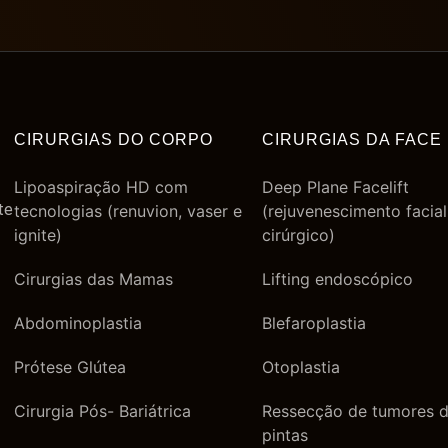
CIRURGIAS DO CORPO
CIRURGIAS DA FACE
Lipoaspiração HD com
Deep Plane Facelift
te
tecnologias (renuvion, vaser e
(rejuvenescimento facial
ignite)
cirúrgico)
Cirurgias das Mamas
Lifting endoscópico
Abdominoplastia
Blefaroplastia
Prótese Glútea
Otoplastia
Cirurgia Pós- Bariátrica
Ressecção de tumores d
pintas