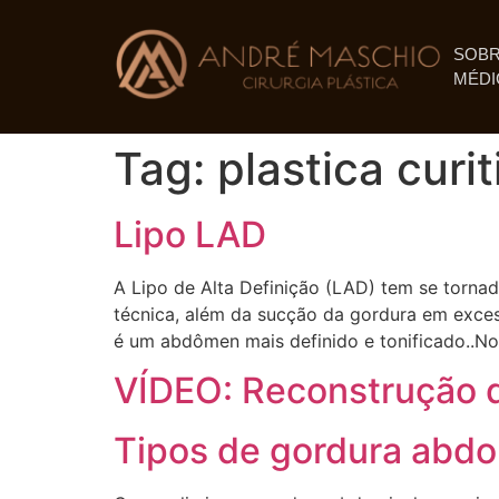
SOBR
MÉDI
Tag:
plastica curit
Lipo LAD
A Lipo de Alta Definição (LAD) tem se torn
técnica, além da sucção da gordura em exces
é um abdômen mais definido e tonificado..No
VÍDEO: Reconstrução d
Tipos de gordura abdom