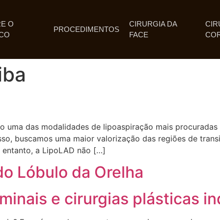
E O
CIRURGIA DA
CIR
PROCEDIMENTOS
CO
FACE
CO
iba
ado uma das modalidades de lipoaspiração mais procuradas
so, buscamos uma maior valorização das regiões de transi
 entanto, a LipoLAD não […]
o Lóbulo da Orelha
inais e cirurgias plásticas i