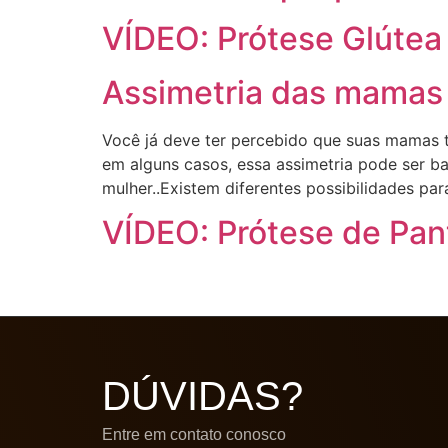
VÍDEO: Prótese Glútea
Assimetria das mamas
Você já deve ter percebido que suas mamas 
em alguns casos, essa assimetria pode ser b
mulher..Existem diferentes possibilidades para
VÍDEO: Prótese de Pant
DÚVIDAS?
Entre em contato conosco