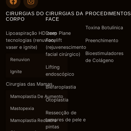
CIRURGIAS DO
CIRURGIAS DA
PROCEDIMENTOS
CORPO
FACE
Toxina Botulínica
Lipoaspiração HD com
Deep Plane
tecnologias (renuvion,
Facelift
Preenchimento
vaser e ignite)
(rejuvenescimento
Bioestimuladores
facial cirúrgico)
Renuvion
de Colágeno
Lifting
Ignite
endoscópico
Cirurgias das Mamas
Blefaroplastia
Mamoplastia De Aumento
Otoplastia
Mastopexia
Ressecção de
tumores de pele e
Mamoplastia Redutora
pintas