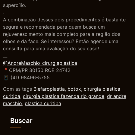
supercílio.
.
A combinação desses dois procedimentos é bastante
segura e recomendada para quem busca um
rejuvenescimento mais completo para a região dos
olhos e da face. Se interessou? Então agende uma
consulta para uma avaliação do seu caso!
__
@AndreMaschio_cirurgiaplastica
📍CRM/PR 30150 RQE 24742
📱 (41) 98496-5755
Com as tags
Blefaroplastia
,
botox
,
cirurgia plastica
curitiba
,
cirurgia plastica fazenda rio grande
,
dr andre
maschio
,
plastica curitiba
Buscar