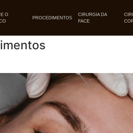
E O
CIRURGIA DA
CIR
PROCEDIMENTOS
CO
FACE
CO
imentos