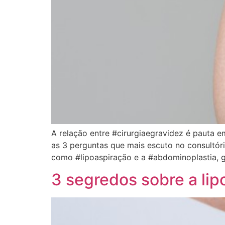
A relação entre #cirurgiaegravidez é pauta e
as 3 perguntas que mais escuto no consultóri
como #lipoaspiração e a #abdominoplastia, g
3 segredos sobre a lip