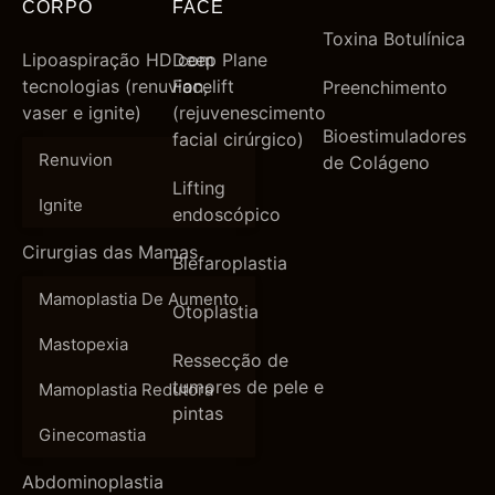
CORPO
FACE
Toxina Botulínica
Lipoaspiração HD com
Deep Plane
tecnologias (renuvion,
Facelift
Preenchimento
vaser e ignite)
(rejuvenescimento
Bioestimuladores
facial cirúrgico)
Renuvion
de Colágeno
Lifting
Ignite
endoscópico
Cirurgias das Mamas
Blefaroplastia
Mamoplastia De Aumento
Otoplastia
Mastopexia
Ressecção de
tumores de pele e
Mamoplastia Redutora
pintas
Ginecomastia
Abdominoplastia