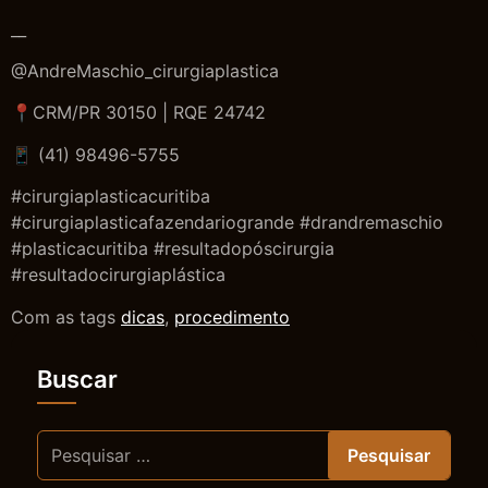
__
@AndreMaschio_cirurgiaplastica
📍CRM/PR 30150 | RQE 24742
📱 (41) 98496-5755
#cirurgiaplasticacuritiba
#cirurgiaplasticafazendariogrande #drandremaschio
#plasticacuritiba #resultadopóscirurgia
#resultadocirurgiaplástica
Com as tags
dicas
,
procedimento
Buscar