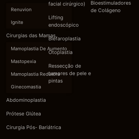
Bioestimuladores
facial cirúrgico)
Renuvion
de Colágeno
Lifting
Ignite
endoscópico
Cirurgias das Mamas
Blefaroplastia
Mamoplastia De Aumento
Otoplastia
Mastopexia
Ressecção de
tumores de pele e
Mamoplastia Redutora
pintas
Ginecomastia
Abdominoplastia
Prótese Glútea
Cirurgia Pós- Bariátrica