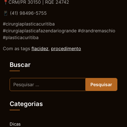
📍CRM/PR 30150 | RQE 24742
📱 (41) 98496-5755
#cirurgiaplasticacuritiba
#cirurgiaplasticafazendariogrande #drandremaschio
#plasticacuritiba
Com as tags
flacidez
,
procedimento
Buscar
Categorias
Dicas