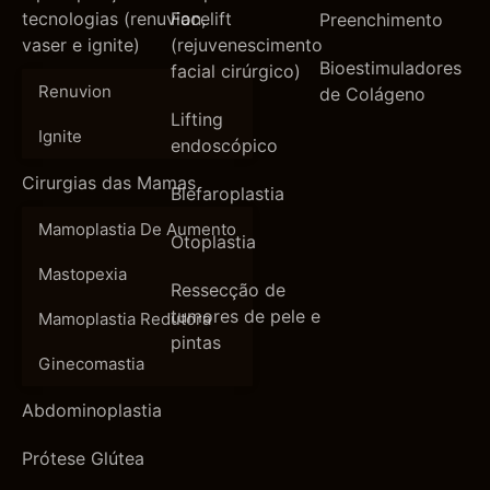
tecnologias (renuvion,
Facelift
Preenchimento
vaser e ignite)
(rejuvenescimento
Bioestimuladores
facial cirúrgico)
Renuvion
de Colágeno
Lifting
Ignite
endoscópico
Cirurgias das Mamas
Blefaroplastia
Mamoplastia De Aumento
Otoplastia
Mastopexia
Ressecção de
tumores de pele e
Mamoplastia Redutora
pintas
Ginecomastia
Abdominoplastia
Prótese Glútea