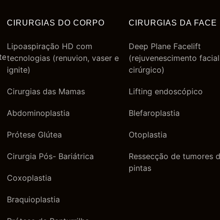
CIRURGIAS DO CORPO
CIRURGIAS DA FACE
Lipoaspiração HD com
Deep Plane Facelift
te
tecnologias (renuvion, vaser e
(rejuvenescimento facial
ignite)
cirúrgico)
Cirurgias das Mamas
Lifting endoscópico
Abdominoplastia
Blefaroplastia
Prótese Glútea
Otoplastia
Cirurgia Pós- Bariátrica
Ressecção de tumores d
pintas
Coxoplastia
Braquioplastia