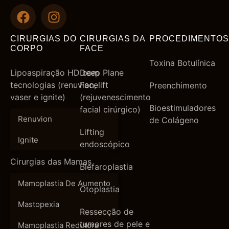
CIRURGIAS DO
CIRURGIAS DA
PROCEDIMENTOS
CORPO
FACE
Toxina Botulínica
Lipoaspiração HD com
Deep Plane
tecnologias (renuvion,
Facelift
Preenchimento
vaser e ignite)
(rejuvenescimento
Bioestimuladores
facial cirúrgico)
Renuvion
de Colágeno
Lifting
Ignite
endoscópico
Cirurgias das Mamas
Blefaroplastia
Mamoplastia De Aumento
Otoplastia
Mastopexia
Ressecção de
tumores de pele e
Mamoplastia Redutora