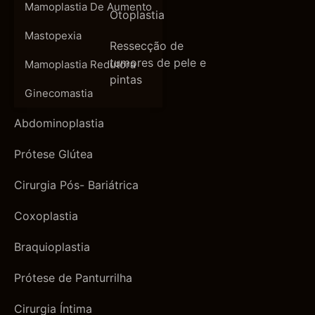
Mamoplastia De Aumento
Otoplastia
Mastopexia
Ressecção de
tumores de pele e
Mamoplastia Redutora
pintas
Ginecomastia
Abdominoplastia
Prótese Glútea
Cirurgia Pós- Bariátrica
Coxoplastia
Braquioplastia
Prótese de Panturrilha
Cirurgia Íntima