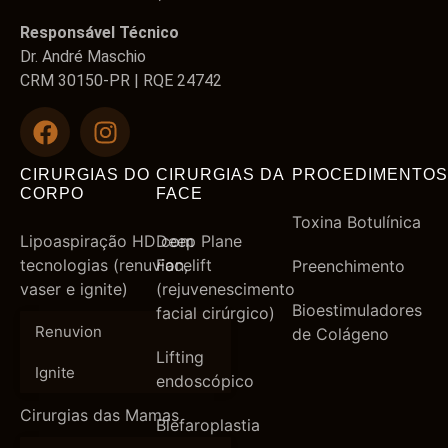
Responsável Técnico
Dr. André Maschio
CRM 30150-PR | RQE 24742
CIRURGIAS DO
CIRURGIAS DA
PROCEDIMENTOS
CORPO
FACE
Toxina Botulínica
Lipoaspiração HD com
Deep Plane
tecnologias (renuvion,
Facelift
Preenchimento
vaser e ignite)
(rejuvenescimento
Bioestimuladores
facial cirúrgico)
Renuvion
de Colágeno
Lifting
Ignite
endoscópico
Cirurgias das Mamas
Blefaroplastia