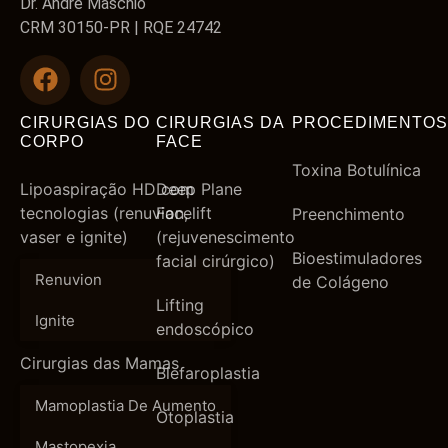
Dr. André Maschio
CRM 30150-PR | RQE 24742
CIRURGIAS DO
CIRURGIAS DA
PROCEDIMENTOS
CORPO
FACE
Toxina Botulínica
Lipoaspiração HD com
Deep Plane
tecnologias (renuvion,
Facelift
Preenchimento
vaser e ignite)
(rejuvenescimento
Bioestimuladores
facial cirúrgico)
Renuvion
de Colágeno
Lifting
Ignite
endoscópico
Cirurgias das Mamas
Blefaroplastia
Mamoplastia De Aumento
Otoplastia
Mastopexia